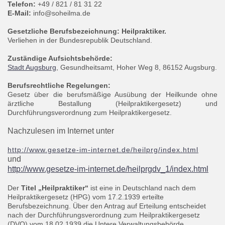
Telefon:
+49 / 821 / 81 31 22
E-Mail:
info@soheilma.de
Gesetzliche Berufsbezeichnung: Heilpraktiker.
Verliehen in der Bundesrepublik Deutschland.
Zuständige Aufsichtsbehörde:
Stadt Augsburg
, Gesundheitsamt, Hoher Weg 8, 86152 Augsburg.
Berufsrechtliche Regelungen:
Gesetz über die berufsmäßige Ausübung der Heilkunde ohne
ärztliche Bestallung (Heilpraktikergesetz)
und
Durchführungsverordnung zum Heilpraktikergesetz.
Nachzulesen im Internet unter
http://www.gesetze-im-internet.de/heilprg/index.html
und
http://www.gesetze-im-internet.de/heilprgdv_1/index.html
Der
Titel „Heilpraktiker“
ist eine in Deutschland nach dem
Heilpraktikergesetz (HPG) vom 17.2.1939 erteilte
Berufsbezeichnung. Über den Antrag auf Erteilung entscheidet
nach der Durchführungsverordnung zum Heilpraktikergesetz
(DVO) vom 18.02.1939 die Untere Verwaltungsbehörde.